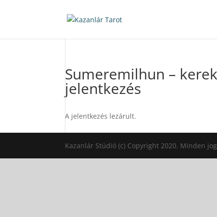
Sumeremilhun – kerek 
jelentkezés
A jelentkezés lezárult.
Kazanlár Stúdió (c) Copyright 2020. Minden jog